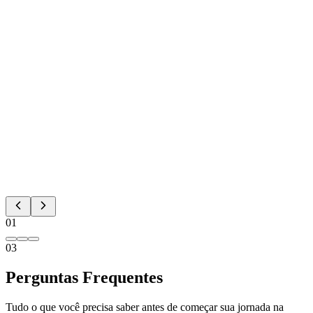
Ana Carolina Silva
Estagiária de Marketing
·
Heineken
01
03
Perguntas Frequentes
Tudo o que você precisa saber antes de começar sua jornada na